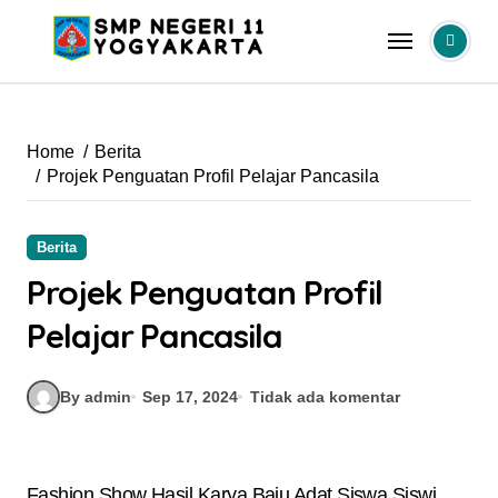
Skip
to
content
Home
Berita
Projek Penguatan Profil Pelajar Pancasila
Berita
Projek Penguatan Profil
Pelajar Pancasila
By admin
Sep 17, 2024
Tidak ada komentar
Fashion Show Hasil Karya Baju Adat Siswa Siswi