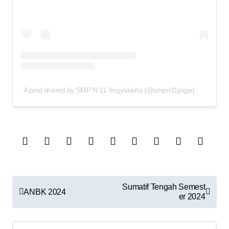
A post shared by SMP N 11 Yogyakarta (@smpn11jogja)
N
Sumatif Tengah Semest
ANBK 2024
a
er 2024
v