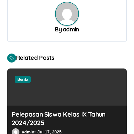
i
g
a
By
admin
s
i
p
Related Posts
o
s
Berita
Pelepasan Siswa Kelas IX Tahun
2024/2025
admin
Jul 17, 2025